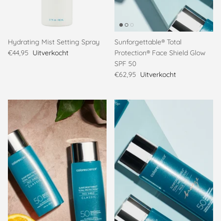
Hydrating Mist Setting Spray
Sunforgettable® Total
€44,95
Uitverkocht
Protection® Face Shield Glow
SPF 50
€62,95
Uitverkocht