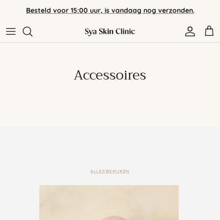
Meteen
Besteld voor 15:00 uur, is vandaag nog verzonden.
naar
de
content
Assortiment
Verzending & Retour
Huidverzorging
Veelgestelde vragen
Accessoires
Merken
Contact
Algemene voorwaarden
Privacybeleid
ALLES BEKIJKEN