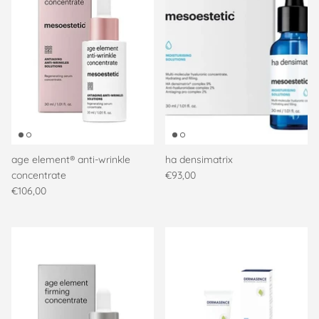
age element® anti-wrinkle
ha densimatrix
concentrate
€93,00
€106,00