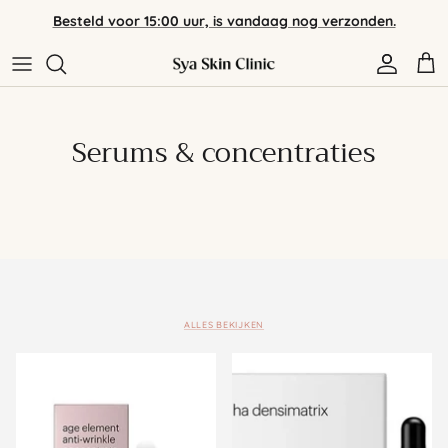
Meteen
Besteld voor 15:00 uur, is vandaag nog verzonden.
naar
de
content
Assortiment
Verzending & Retour
Huidverzorging
Veelgestelde vragen
Serums & concentraties
Merken
Contact
Algemene voorwaarden
Privacybeleid
ALLES BEKIJKEN