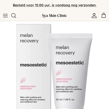
Meteen
Besteld voor 15:00 uur, is vandaag nog verzonden.
naar
de
content
Assortiment
Verzending & Retour
Huidverzorging
Veelgestelde vragen
Merken
Contact
Algemene voorwaarden
Privacybeleid