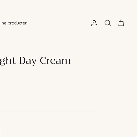
line producten
Account
Zoeken
Winkelwagen
ight Day Cream