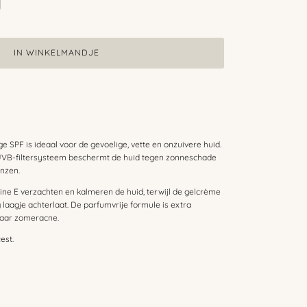
IN WINKELMANDJE
 SPF is ideaal voor de gevoelige, vette en onzuivere huid.
VB-filtersysteem beschermt de huid tegen zonneschade
anzen.
mine E verzachten en kalmeren de huid, terwijl de gelcrème
g laagje achterlaat. De parfumvrije formule is extra
 naar zomeracne.
est.