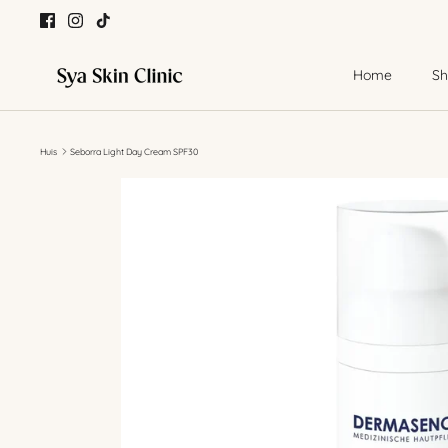
Meteen
naar
de
content
Home
Sh
Huis
Seborra Light Day Cream SPF30